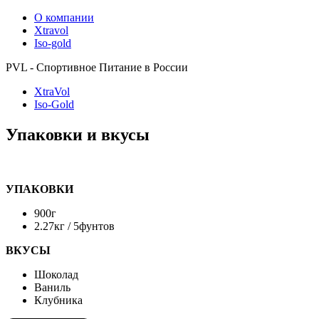
О компании
Xtravol
Iso-gold
PVL - Спортивное Питание в России
XtraVol
Iso-Gold
Упаковки и вкусы
УПАКОВКИ
900г
2.27кг / 5фунтов
ВКУСЫ
Шоколад
Ваниль
Клубника