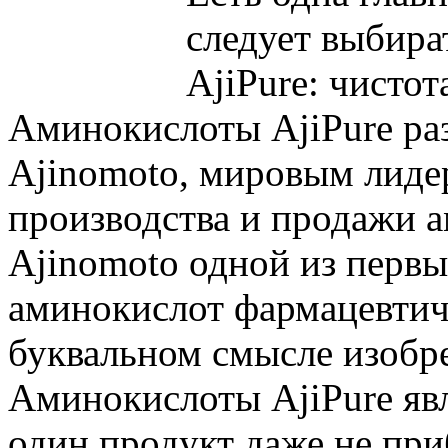
следует выбира
AjiPure: чистот
Аминокислоты AjiPure ра
Ajinomoto, мировым лидер
производства и продажи 
Ajinomoto одной из первы
аминокислот фармацевтиче
буквальном смысле изобре
Аминокислоты AjiPure яв
один продукт даже не пр