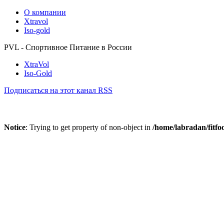
О компании
Xtravol
Iso-gold
PVL - Спортивное Питание в России
XtraVol
Iso-Gold
Подписаться на этот канал RSS
Notice
: Trying to get property of non-object in
/home/labradan/fitfo