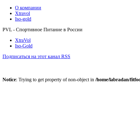
О компании
Xtravol
Iso-gold
PVL - Спортивное Питание в России
XtraVol
Iso-Gold
Подписаться на этот канал RSS
Notice
: Trying to get property of non-object in
/home/labradan/fitfo